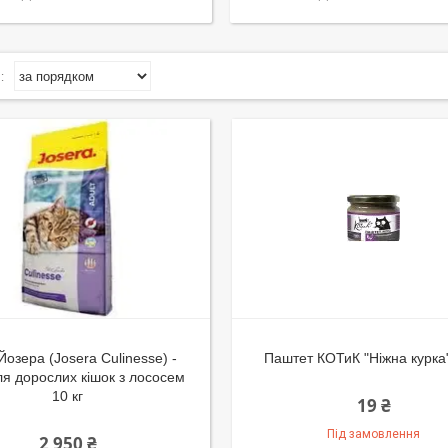
озера (Josera Culinesse) -
Паштет КОТиК "Ніжна курка
ля дорослих кішок з лососем
10 кг
19 ₴
Під замовлення
2 950 ₴