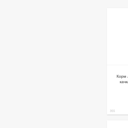
Корм 
качк
355