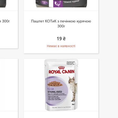
я 300г
Паштет КОТиК з печінкою курячою
300г
19 ₴
Немає в наявності