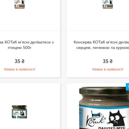
а КОТиК м'ясні делікатеси з
Консерва КОТиК м'ясні делік
птицею 500г
серцем, печінкою та куркою
35 ₴
35 ₴
Немає в наявності
Немає в наявності