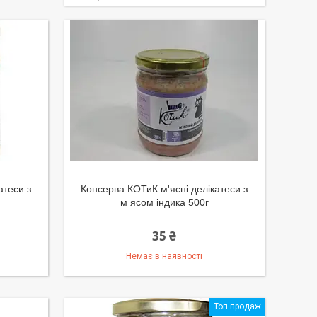
атеси з
Консерва КОТиК м'ясні делікатеси з
м ясом індика 500г
35 ₴
Немає в наявності
Топ продаж