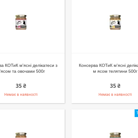
а КОТиК м'ясні делікатеси з
Консерва КОТиК м'ясні делік
'ясом та овочами 500г
м ясом телятини 500г
35 ₴
35 ₴
Немає в наявності
Немає в наявності