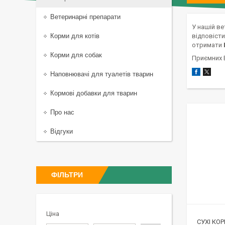
Ветеринарні препарати
У нашій ве
Корми для котів
відповісти
отримати
Корми для собак
Приємних В
Наповнювачі для туалетів тварин
Кормові добавки для тварин
Про нас
Відгуки
ФІЛЬТРИ
Ціна
СУХІ КО