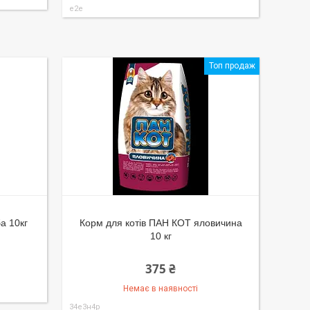
e2e
Топ продаж
а 10кг
Корм для котів ПАН КОТ яловичина
10 кг
375 ₴
Немає в наявності
34е3н4р