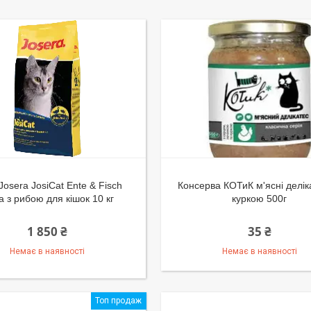
Josera JosiCat Ente & Fisch
Консерва КОТиК м'ясні делік
а з рибою для кішок 10 кг
куркою 500г
1 850 ₴
35 ₴
Немає в наявності
Немає в наявності
Топ продаж