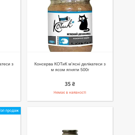
атеси з
Консерва КОТиК м'ясні делікатеси з
м ясом ягняти 500г
35 ₴
Немає в наявності
Топ продаж