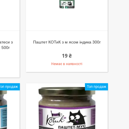
атеси з
Паштет КОТиК з м ясом індика 300г
 500г
19 ₴
Немає в наявності
Топ продаж
Топ продаж