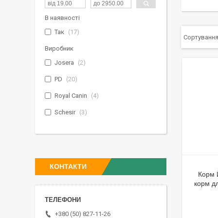
В наявності
Так
17
Виробник
Josera
2
PD
20
Royal Canin
4
Schesir
3
КОНТАКТИ
Корм Й
корм д
+380 (50) 827-11-26