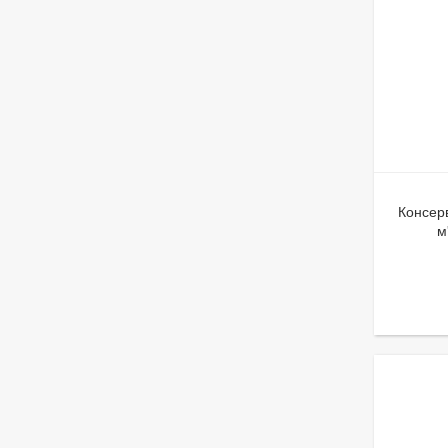
Консерв
м