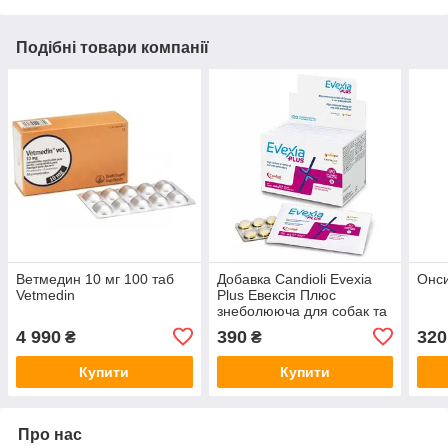
Подібні товари компанії
Ветмедин 10 мг 100 таб
Добавка Candioli Evexia
Онси
Vetmedin
Plus Евексія Плюс
знеболююча для собак та
котів, блістер, 10 таб
4 990
390
320
₴
₴
Купити
Купити
Про нас