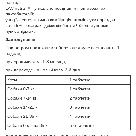
пептидів;
LAC nutra ™ - унікальне поєднання інактивованих
лактобактерій;
yang® - синергетична комбінація штамів сухих дріжджів;
Lactide® - екстракт дріжджів багатий біодоступними
нуклеотидами.
Застосування:
При остром протекании заболевания курс составляет - 1
неделя,
при хроническом -1-3 месяца,
при переходе на новый корм 2-3 дня
Коты
1 таблетка
Собаки 0-7 кг
1 таблетка
Собаки 7-14 кг
2 таблетки
Собаки 14-21 кг
3 таблетки
Собаки 21-35 кг
4 таблетки
Собаки больше 35 кг
5-6 таблеток
Рекомендуется разделять суточную дозу, одну часть