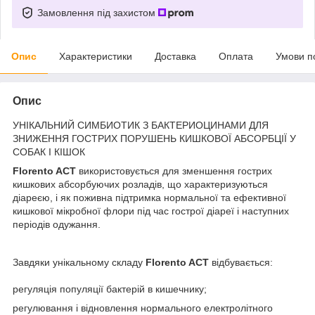
Замовлення під захистом
Опис
Характеристики
Доставка
Оплата
Умови п
Опис
УНІКАЛЬНИЙ СИМБИОТИК З БАКТЕРИОЦИНАМИ ДЛЯ
ЗНИЖЕННЯ ГОСТРИХ ПОРУШЕНЬ КИШКОВОЇ АБСОРБЦІЇ У
СОБАК І КІШОК
Florento ACT
використовується для зменшення гострих
кишкових абсорбуючих розладів, що характеризуються
діареєю, і як поживна підтримка нормальної та ефективної
кишкової мікробної флори під час гострої діареї і наступних
періодів одужання.
Завдяки унікальному складу
Florento ACT
відбувається:
регуляція популяції бактерій в кишечнику;
регулювання і відновлення нормального електролітного