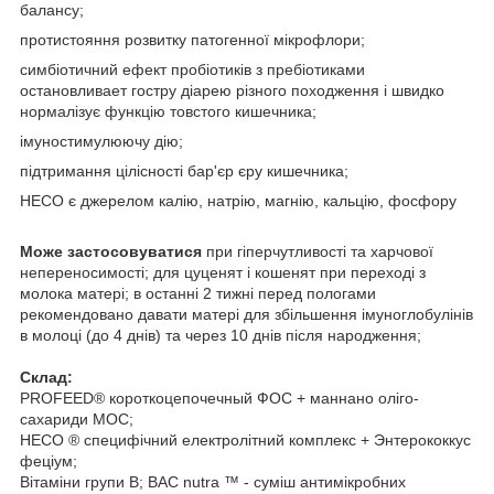
балансу;
протистояння розвитку патогенної мікрофлори;
симбіотичний ефект пробіотиків з пребіотиками
остановливает гостру діарею різного походження і швидко
нормалізує функцію товстого кишечника;
імуностимулюючу дію;
підтримання цілісності бар'єр єру кишечника;
НЕСО є джерелом калію, натрію, магнію, кальцію, фосфору
Може застосовуватися
при гіперчутливості та харчової
непереносимості; для цуценят і кошенят при переході з
молока матері; в останні 2 тижні перед пологами
рекомендовано давати матері для збільшення імуноглобулінів
в молоці (до 4 днів) та через 10 днів після народження;
Склад:
PROFEED® короткоцепочечный ФОС + маннано оліго-
сахариди МОС;
НЕСО ® специфічний електролітний комплекс + Энтерококкус
феціум;
Вітаміни групи В; BAC nutra ™ - суміш антимікробних