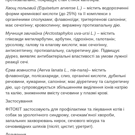
Хвощ польовий (Equisetum arvense L.)
– містить водорозчинні
форми кремнієвої кислоти (до 25%) та її комплекси з
органічними сполуками; флавоноїди; тритерпенові сапоніни;
має сечогінну; кровоспинну; виражену протизапальну дію.
Мучниця звичайна (Arctostaphylos uva-ursi L.)
– містить
глікозиди метиларбутин, арбутин, гідрохінон, галотанін;
урсолову, галову та елагову кислоти; має сечогінну,
антисептичну, протизапальну, салуретичну дію. Підвищує
діурез, виявляє антибактеріальні властивості за умови лужної
реакції сечі.
Єрва вовниста (Aerva lanata L., пів-пала)
– містить
флавоноїди, полісахариди, слиз, органічні кислоти, дубильні
речовини, кумарини, сапоніни; має діуретичну та салуретичну
дію, що супроводжується збільшенням виділення іонів натрію
та калію, зниженням вмісту сечовини у плазмі крові.
Застосування
ФІТОКІТ застосовують для профілактики та лікування котів і
собак за урологічного синдрому, сечокам'яної хвороби,
запальних захворювань нирок, сечового міхура та
сечовивідних шляхів (пієліт, цистит, уретрит).
Дозування