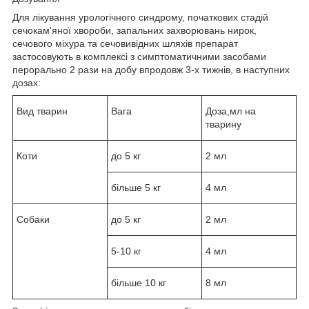
Для лікування урологічного синдрому, початкових стадій
сечокам'яної хвороби, запальних захворювань нирок,
сечового міхура та сечовивідних шляхів препарат
застосовують в комплексі з симптоматичними засобами
перорально 2 рази на добу впродовж 3-х тижнів, в наступних
дозах:
Вид тварин
Вага
Доза,мл на
тварину
Коти
до 5 кг
2 мл
більше 5 кг
4 мл
Собаки
до 5 кг
2 мл
5-10 кг
4 мл
більше 10 кг
8 мл