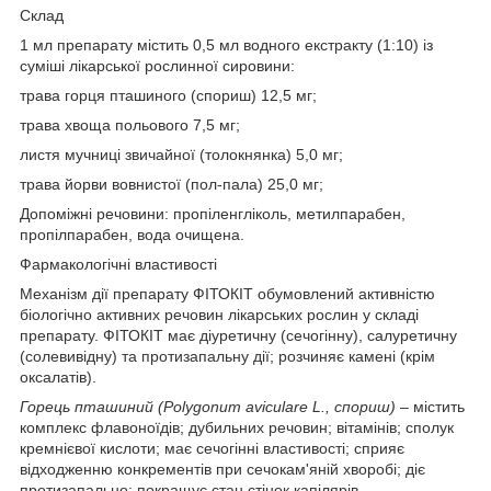
Склад
1 мл препарату містить 0,5 мл водного екстракту (1:10) із
суміші лікарської рослинної сировини:
трава горця пташиного (спориш) 12,5 мг;
трава хвоща польового 7,5 мг;
листя мучниці звичайної (толокнянка) 5,0 мг;
трава йорви вовнистої (пол-пала) 25,0 мг;
Допоміжні речовини: пропіленгліколь, метилпарабен,
пропілпарабен, вода очищена.
Фармакологічні властивості
Механізм дії препарату ФІТОКІТ обумовлений активністю
біологічно активних речовин лікарських рослин у складі
препарату. ФІТОКІТ має діуретичну (сечогінну), салуретичну
(солевивідну) та протизапальну дії; розчиняє камені (крім
оксалатів).
Горець пташиний (Polygonum aviculare L., спориш)
– містить
комплекс флавоноїдів; дубильних речовин; вітамінів; сполук
кремнієвої кислоти; має сечогінні властивості; сприяє
відходженню конкрементів при сечокам'яній хворобі; діє
протизапально; покращує стан стінок капілярів.