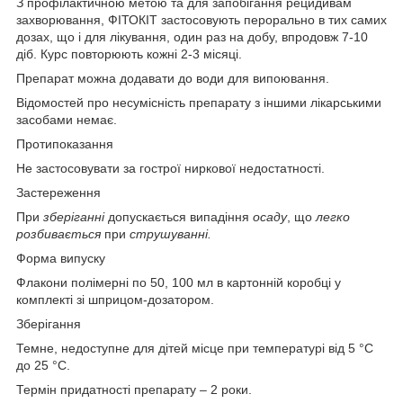
З профілактичною метою та для запобігання рецидивам
захворювання, ФІТОКІТ застосовують перорально в тих самих
дозах, що і для лікування, один раз на добу, впродовж 7-10
діб. Курс повторюють кожні 2-3 місяці.
Препарат можна додавати до води для випоювання.
Відомостей про несумісність препарату з іншими лікарськими
засобами немає.
Протипоказання
Не застосовувати за гострої ниркової недостатності.
Застереження
При
зберіганні
допускається випадіння
осаду
, що
легко
розбивається
при
струшуванні.
Форма випуску
Флакони полімерні по 50, 100 мл в картонній коробці у
комплекті зі шприцом-дозатором.
Зберігання
Темне, недоступне для дітей місце при температурі від 5 °С
до 25 °С.
Термін придатності препарату – 2 роки.