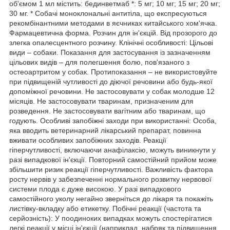
об'ємом 1 мл містить: бединветмаб *: 5 мг; 10 мг; 15 мг; 20 мг;
30 мг. * Собачі моноклональні антитіла, що експресуються
рекомбінантними методами в яєчниках китайського хом'ячка.
Фармацевтична форма. Розчин для ін'єкцій. Від прозорого до
злегка опалесцентного розчину. Клінічні особливості: Цільові
види – собаки. Показання для застосування із зазначенням
цільових видів – для полегшення болю, пов'язаного з
остеоартритом у собак. Протипоказання – не використовуйте
при підвищеній чутливості до діючої речовини або будь-якої
допоміжної речовини. Не застосовувати у собак молодше 12
місяців. Не застосовувати тваринам, призначеним для
розведення. Не застосовувати вагітним або тваринам, що
годують. Особливі запобіжні заходи при використанні: Особа,
яка вводить ветеринарний лікарський препарат, повинна
вживати особливих запобіжних заходів. Реакції
гіперчутливості, включаючи анафілаксію, можуть виникнути у
разі випадкової ін'єкції. Повторний самостійний прийом може
збільшити ризик реакції гіперчутливості. Важливість фактора
росту нервів у забезпеченні нормального розвитку нервової
системи плода є дуже високою. У разі випадкового
самостійного уколу негайно зверніться до лікаря та покажіть
листівку-вкладку або етикетку. Побічні реакції (частота та
серйозність): У поодиноких випадках можуть спостерігатися
легкі реакції у місці ін'єкції (наприклад, набряк та підвищення