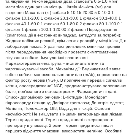
та лікування: Рекомендована доза становить 0,5-1,0 мг/кг
маси тіла один раз на місяць. Librela кількість (мг) для
введення Маса тіла (кг) собаки 5 10 15 20 30 5.0-10.0 1
флакон 10.1-20.0 1 флакон 20.1-30.0 1 флакон 30.1-40.0 1
флакон 40.1-60.0 1 флакон 60.1-80.0 2 флакон 80.1-100.0 1
флакон 1 флакон 100.1-120.00 2 флакон Передозування
(симптоми, дії в екстрених випадках, антидоти за потреби):
Жодних побічних реакцій, крім легких реакцій у місці ін'єкції, в
лабораторії немає. У разі несприятливих клінічних проявів
після передозування необхідно провести симптоматичне
лікування собаки. Імунулогічні властивості:
Фармакотерапевтична група – інші анальгетики та
жарознижувальні засоби. Механізм дії: Бединветмаб являє
собою собаче моноклональне антитіло (mAb), спрямоване на
фактор росту нервів (NGF). В пригніченні передачі сигналів
клітин, опосередкованої NGF, продемонструвало полегшення
болю, пов'язаного з остеоартрозом. Фармацевтичні дані:
Список допоміжних речовин: L-гістидин; Моногідрат
гідрохлориду гістидину; Дигідрат трегалози; Динатрія едетат;
Метіонін; Полоксамер 188; Вода для ін'єкцій. Основні
несумісності: Не змішувати з іншими ветеринарними ліками.
Термін придатності: Термін придатності ветеринарного
препарату в упаковці: 2 роки. Термін придатності після
першого відкриття упаковки: використати негайно. Особливі