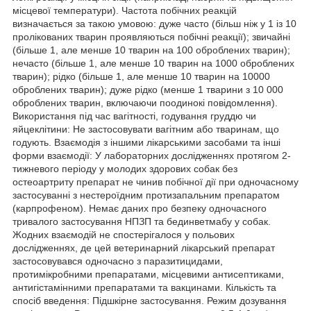
місцевої температури). Частота побічних реакцій
визначається за такою умовою: дуже часто (більш ніж у 1 із 10
пролікованих тварин проявляються побічні реакції); звичайні
(більше 1, але менше 10 тварин на 100 оброблених тварин);
нечасто (більше 1, але менше 10 тварин на 1000 оброблених
тварин); рідко (більше 1, але менше 10 тварин на 10000
оброблених тварин); дуже рідко (менше 1 тварини з 10 000
оброблених тварин, включаючи поодинокі повідомлення).
Використання під час вагітності, годування груддю чи
яйцеклітини: Не застосовувати вагітним або тваринам, що
годують. Взаємодія з іншими лікарськими засобами та інші
форми взаємодії: У лабораторних дослідженнях протягом 2-
тижневого періоду у молодих здорових собак без
остеоартриту препарат не чинив побічної дії при одночасному
застосуванні з нестероїдним протизапальним препаратом
(карпрофеном). Немає даних про безпеку одночасного
тривалого застосування НПЗП та бединветмабу у собак.
Жодних взаємодій не спостерігалося у польових
дослідженнях, де цей ветеринарний лікарський препарат
застосовувався одночасно з паразитицидами,
протимікробними препаратами, місцевими антисептиками,
антигістамінними препаратами та вакцинами. Кількість та
спосіб введення: Підшкірне застосування. Режим дозування