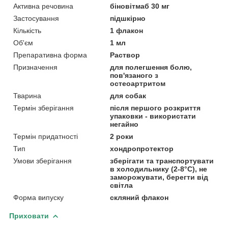
Активна речовина
біновітмаб 30 мг
Застосування
підшкірно
Кількість
1 флакон
Об'єм
1 мл
Препаративна форма
Раствор
Призначення
для полегшення болю,
пов'язаного з
остеоартритом
Тварина
для собак
Термін зберігання
після першого розкриття
упаковки - використати
негайно
Термін придатності
2 роки
Тип
хондропротектор
Умови зберігання
зберігати та транспортувати
в холодильнику (2-8°C), не
заморожувати, берегти від
світла
Форма випуску
скляний флакон
Приховати