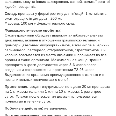
сальмонельозу та інших захворювань свиней, великої рогатої
худоби, овець і кіз.
Склад:
препарат у формі розчину для ін'єкцій, 1 мл містить
окситетрациклін дигідрат - 200 мг.
Фасовка: 100 мл у флаконі темного скла.
Фармакологические свойства:
Окситетрациклин обладает широким антибактериальным
действием, активен в отношении грамположительных и
грамотрицательных микроорганизмов, в том числе эшерихий,
сальмонелл, пастерелл, стафилококков, стрептококков. Он
хорошо всасывается из места инъекции и проникает во все
органы и ткани организма. Максимальная концентрация
препарата в крови достигается через 3-6 часов после
введения и сохраняется на протяжении 72-96 часов.
Выделяется из организма преимущественно с желчью и в
незначительных количествах с мочой.
Применение:
вводят внутримышечно в дозе 20 мг препарата
на 1 кг массы тела или 1 мл на 10 кг массы, 1 раз в трое
суток. Флакон после вскрытия должен использоваться
полностью в течение суток.
Побочные действия:
не выявлено.
Противопоказания:
не рекомендуется применять