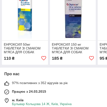
ЕНРОКСИЛ 50мг
ЕНРОКСИЛ 150 мг
ЕНР
ТАБЛЕТКИ ЗІ СМАКОМ
ТАБЛЕТКИ ЗІ СМАКОМ
ТАБ
М'ЯСА ДЛЯ СОБАК
М'ЯСА ДЛЯ СОБАК
М'Я
№10(ЕНРОФЛОКСАЦИН),
№10(ЕНРОФЛОКСАЦИН),
№10
110
185
95
₴
₴
KPKA
KPKA
KPK
Про нас
97% позитивних з 352 відгуків за рік
Працює з 24.03.2015
м. Київ
Бульвар Кольцова 14 Ж, Київ, Україна