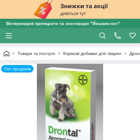
Ветеринарні препарати та зоотовари "Йошкин кот"
Товари та послуги
Кормові добавки для тварин
Дрон
Топ продажів