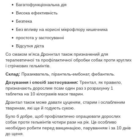
Багатофункціональна дія
Висока ефективність
Безпека
Без впливу на корисні мікрофлору кишечника
простота у застосуванні
Відсутня дієта
Со смаком м'яса Дроннтал також призначений для
терапевтичної та профілактичної обробки собак проти круглих
і стрічкових гельмінтів.
Склад:
Празикватель, пірантель-ембонат, фебантель.
Дозування і спосіб застосування:
Трентал, як правило,
призначають дорослим псам один раз з розрахунку 1
таблетка на 10 кілограмів маси тварин.
Дрантал також може давати цуценям, старим і ослабленим
тваринам, які ще й годують сукою.
Було б добре, щоб профілактично опрацювати дорослих
собак проти гельмінтів чотири рази на рік. Це особливо
необхідно робити перед вакцинацією, паруванням і за 10 днів
до щеня.