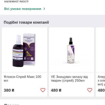
належної якості
Всі умови повернення
Подібні товари компанії
Флокси-Спрей Макс 100
VE Знищувач запаху від
Алер
мл
тварин (спрей) 250мл
з ол
мл) 
(ори
380
480
480
₴
₴