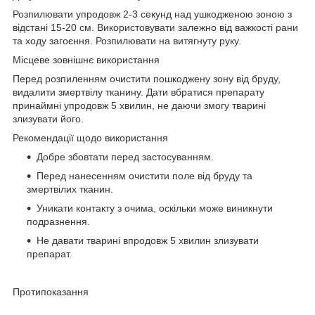
Розпилювати упродовж 2-3 секунд над ушкодженою зоною з
відстані 15-20 см. Використовувати залежно від важкості рани
та ходу загоєння. Розпилювати на витягнуту руку.
Місцеве зовнішнє використання
Перед розпиленням очистити пошкоджену зону від бруду,
видалити змертвілу тканину. Дати вбратися препарату
принаймні упродовж 5 хвилин, не даючи змогу тварині
злизувати його.
Рекомендації щодо використання
Добре збовтати перед застосуванням.
Перед нанесенням очистити поле від бруду та
змертвілих тканин.
Уникати контакту з очима, оскільки може виникнути
подразнення.
Не давати тварині впродовж 5 хвилин злизувати
препарат.
Протипоказання