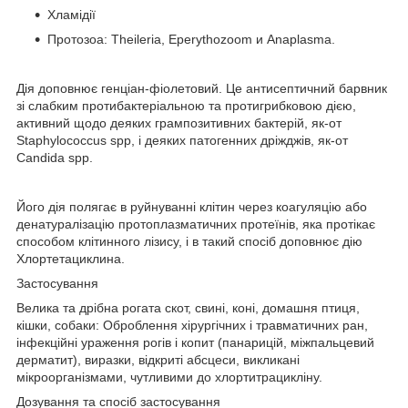
Хламідії
Протозоа: Theileria, Eperythozoom и Anaplasma.
Дія доповнює генціан-фіолетовий. Це антисептичний барвник
зі слабким протибактеріальною та протигрибковою дією,
активний щодо деяких грампозитивних бактерій, як-от
Staphylococcus spp, і деяких патогенних дріжджів, як-от
Candida spp.
Його дія полягає в руйнуванні клітин через коагуляцію або
денатуралізацію протоплазматичних протеїнів, яка протікає
способом клітинного лізису, і в такий спосіб доповнює дію
Хлортетациклина.
Застосування
Велика та дрібна рогата скот, свині, коні, домашня птиця,
кішки, собаки: Оброблення хірургічних і травматичних ран,
інфекційні ураження рогів і копит (панарицій, міжпальцевий
дерматит), виразки, відкриті абсцеси, викликані
мікроорганізмами, чутливими до хлортитрацикліну.
Дозування та спосіб застосування