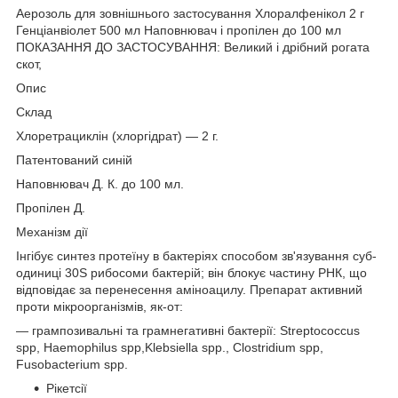
Аерозоль для зовнішнього застосування Хлоралфенікол 2 г
Генціанвіолет 500 мл Наповнювач і пропілен до 100 мл
ПОКАЗАННЯ ДО ЗАСТОСУВАННЯ: Великий і дрібний рогата
скот,
Опис
Склад
Хлоретрациклін (хлоргідрат) — 2 г.
Патентований синій
Наповнювач Д. К. до 100 мл.
Пропілен Д.
Механізм дії
Інгібує синтез протеїну в бактеріях способом зв'язування суб-
одиниці 30S рибосоми бактерій; він блокує частину РНК, що
відповідає за перенесення аміноацилу. Препарат активний
проти мікроорганізмів, як-от:
— грампозивальні та грамнегативні бактерії: Streptococcus
spp, Haemophilus spp,Klebsiella spp., Clostridium spp,
Fusobacterium spp.
Рікетсії