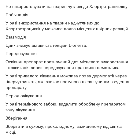
Не використовувати на тварин чутливі до Хлортретрацикліну.
Побічна дія
У разі використання на тварин надчутливих до
Хлортретрацикліну можливе поява місцевих шкірних реакцій.
Взаємодія
Цинк знижує активність генціан Віолетта.
Передозування
Оскільки препарат призначений для місцевого використання
інтоксикація через передозування практично неможлива.
У разі тривалого лікування можлива поява дермопатії через
гіперчутливість, яка зникає поступово після зупинки введення
препарату.
Період очікування
У разі термінового забою, видалити оброблену препаратом
зону лікування.
Зберігання
Зберігати в сухому, прохолодному, захищеному від світла
місці.