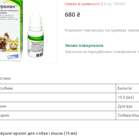
Немає в наявності
Код:
796967
680 ₴
Компанія тимчасово не приймає замо
Законом не передбачено повернення т
стики
иробник
Бельгія
15.0 (мл)
ння
Для вух
варин
Собаки Кі
вушні краплі для собак і кішок (15 мл)