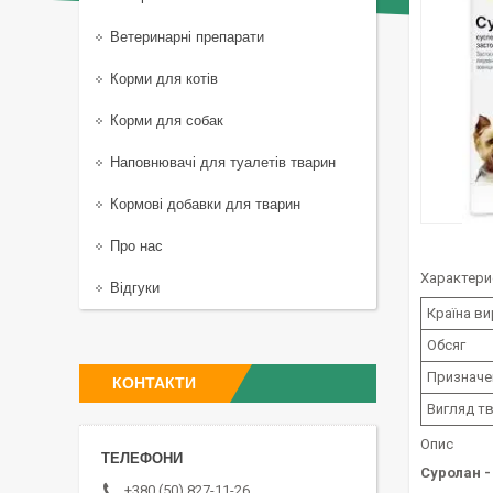
Ветеринарні препарати
Корми для котів
Корми для собак
Наповнювачі для туалетів тварин
Кормові добавки для тварин
Про нас
Характери
Відгуки
Країна в
Обсяг
Призначе
КОНТАКТИ
Вигляд т
Опис
Суролан - 
+380 (50) 827-11-26