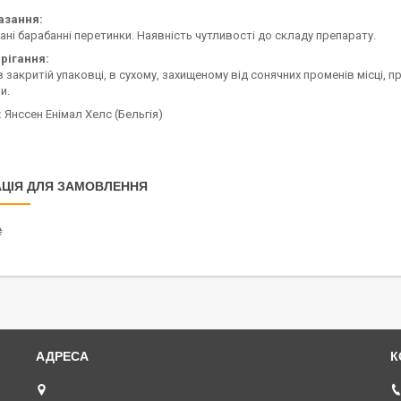
азання:
і барабанні перетинки. Наявність чутливості до складу препарату.
рігання:
в закритій упаковці, в сухому, захищеному від сонячних променів місці, пр
и.
:
Янссен Енімал Хелс (Бельгія)
ЦІЯ ДЛЯ ЗАМОВЛЕННЯ
₴
Бульвар Кольцова 14 Ж, Київ, Україна