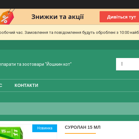
еробочий час. Замовлення та повідомлення будуть оброблені з 10:00 найб
епарати та зоотовари "Йошкин кот"
С
КОНТАКТИ
СУРОЛАН 15 МЛ
Новинка