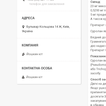
Склад:
телефон для замовлення
23 мг мико
0,5293 мг 
5 мг предн
А також кр
Препарат з
Бульвар Кольцова 14 Ж, Київ,
Суролан яв
Україна
Вхідний д
Грамнегати
дію надає
Препарат 
Йошкин кіт
Показанн
Суролан ви
(Pseudomon
або Trich
засобу.
Йошкин кіт
Спосіб за
Двічі на д
Якщо ушкод
припинятис
досягати 3
закапуванн
в обидва.