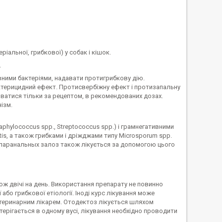
ріальної, грибкової) у собак і кішок.
.
ними бактеріями, надавати протигрибкову дію.
актерицидний ефект. Протисвербіжну ефект і протизапальну
ватися тільки за рецептом, в рекомендованих дозах.
ізм.
hylococcus spp., Streptococcus spp.) і грамнегативними
otis, а також грибками і дріжджами типу Microsporum spp.
я паранальных залоз також лікується за допомогою цього
ож двічі на день. Використання препарату не повинно
бо грибкової етіології. Іноді курс лікування може
ветеринарним лікарем. Отодектоз лікується шляхом
ерігається в одному вусі, лікування необхідно проводити