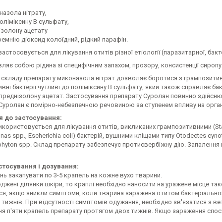
назола нітрату,
поліміксину В сульфату,
ізолону ацетату
емнію діоксид колоїдний, рідкий парафін.
астосовується для лікування отитів різної етіології (паразитарної, бакте
ляє собою рідина зі специфічним запахом, прозору, консистенції сиропу
о складу препарату миконазола нітрат дозволяє боротися з грампозитив
вні бактерії чутливі до поліміксину В сульфату, який також справляє б
 преднізолону ацетат. Застосування препарату Суролан повинно здійсню
Суролан є помірно-небезпечною речовиною за ступенем впливу на орган
я до застосування:
користовується для лікування отитів, викликаних грампозитивними (Stap
as spp., Escherichia coli) бактерій, вушними кліщами типу Otodectes cyn
ophyton spp. Склад препарату забезпечує протисвербіжну дію. Запаленн
стосування і дозування:
ень закапувати по 3-5 крапель на кожне вухо тварини.
жені ділянки шкіри, то краплі необхідно наносити на уражене місце так
я, якщо зникли симптоми, коли тварина заражена отитом бактеріальної а
 тижнів. При відсутності симптомів одужання, необхідно зв'язатися з 
я п'яти крапель препарату протягом двох тижнів. Якщо зараження спост