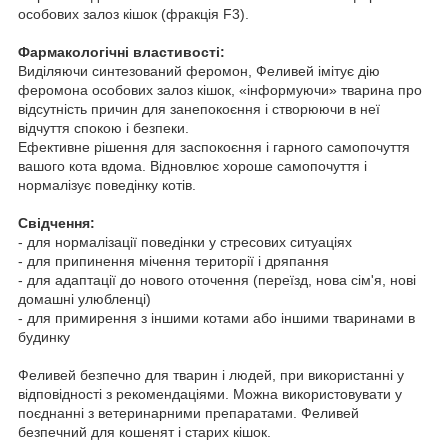
особових залоз кішок (фракція F3).
Фармакологічні властивості:
Виділяючи синтезований феромон, Феливей імітує дію
феромона особових залоз кішок, «інформуючи» тварина про
відсутність причин для занепокоєння і створюючи в неї
відчуття спокою і безпеки.
Ефективне рішення для заспокоєння і гарного самопочуття
вашого кота вдома. Відновлює хороше самопочуття і
нормалізує поведінку котів.
Свідчення:
- для нормалізації поведінки у стресових ситуаціях
- для припинення мічення території і дряпання
- для адаптації до нового оточення (переїзд, нова сім'я, нові
домашні улюбленці)
- для примирення з іншими котами або іншими тваринами в
будинку
Феливей безпечно для тварин і людей, при використанні у
відповідності з рекомендаціями. Можна використовувати у
поєднанні з ветеринарними препаратами. Феливей
безпечний для кошенят і старих кішок.