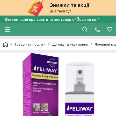
Ветеринарні препарати та зоотовари "Йошкин кот"
Товари та послуги
Догляд та утримання
Феливей кл