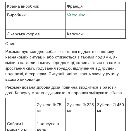
Країна виробник
Франція
Виробник
Vetoquinol
Лікарська форма
Капсули
Опис
Рекомендується для собак і кішок, які піддаються впливу
незнайомих ситуацій або стикаються з такими подіями, як
зміни в навколишньому середовищі, залишаються на самоті,
зростання сім'ї, годування груддю, відлучення від грудей,
подорожі, феєрверки. Ситуації, які змінюють звичну рутину
вашого вихованця.
Рекомендована добова доза повинна вводитися в разовій
дозі. Капсулу можна відкривати, а порошок змішувати з їжею.
Zylkene ® 75
Zylkene ® 225
Zylkene ® 450
мг
мг
мг
Собаки і
1 капсула в
кішки <5 кг
день