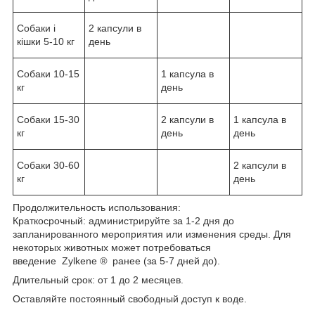
Собаки і
2 капсули в
кішки 5-10 кг
день
Собаки 10-15
1 капсула в
кг
день
Собаки 15-30
2 капсули в
1 капсула в
кг
день
день
Собаки 30-60
2 капсули в
кг
день
Продолжительность использования:
Краткосрочный: администрируйте за 1-2 дня до
запланированного мероприятия или изменения среды. Для
некоторых животных может потребоваться
введение Zylkene
®
ранее (за 5-7 дней до).
Длительный срок: от 1 до 2 месяцев.
Оставляйте постоянный свободный доступ к воде.