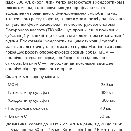
кішок 500 мл. сироп, який легко засвоюється з хондроїтином і
глюкозаміном, застосовується для профілактики та
відновлення правильного функціонування суглобів під час
інтенсивного росту тварини, а також у комплексі для лікування
запущених форм захворювання опорно-рухової системи.
Гіалуронова кислота (ГК) збільшує проникнення поживних
субстанцій у тканині, що є основним елементом синовіальної
рідини. Глюкозамін і хондроїтин зміцнюють хрящі суглобів,
мають анальгетичну та протизапальну дію.Мастіння запашна
покращує роботу опорно-рухової сосеми собак. МСМ —
органічне з'єднання сірки, необхідне для відновлення
суглобів. Вітамін С — природний антиоксидант захищає
організм від передчасного старіння.
Склад: 5 мл. сиропу містить:
- МСМ 250 мг.
- Глюкозаміну сульфат 600 мг.
- Хондроїтину сульфат 300 мг.
- Гіалуронова кислота 40 мг.
- Вітамін С 50 мг.
Дозування: собаки до 20 кг. - 2.5 мл. на день, від 20 до 40 кг.
— 5 мл, понад 50 кг. - 7.5 мл. Коти — від 1 до 2.5 мл. на день.