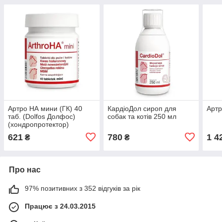
Артро НА мини (ГК) 40
КардіоДол сироп для
Артр
таб. (Dolfos Долфос)
собак та котів 250 мл
(хондропротектор)
621
780
1 4
₴
₴
Про нас
97% позитивних з 352 відгуків за рік
Працює з 24.03.2015