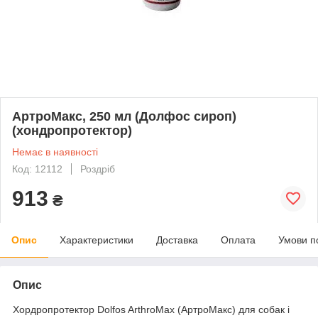
АртроМакс, 250 мл (Долфос сироп)
(хондропротектор)
Немає в наявності
Код: 12112
Роздріб
913
₴
Опис
Характеристики
Доставка
Оплата
Умови п
Опис
Хордропротектор Dolfos ArthroMax (АртроМакс) для собак і