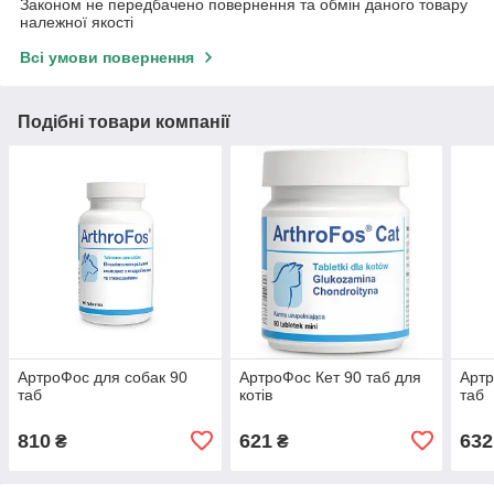
Законом не передбачено повернення та обмін даного товару
належної якості
Всі умови повернення
Подібні товари компанії
АртроФос для собак 90
АртроФос Кет 90 таб для
Артр
таб
котів
таб
810
621
632
₴
₴