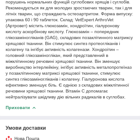
порушень нормальних функцій суглобових хрящів і суглобів.
Рекомендується як для молодих зростаючих тварин, так і для
літніх тварин, що страждають остеоартритом. Форма випуску:
упаковка 60 і 90 таблеток. Склад: VetExpert ArthroVet
(Артровет) містить глюкозамін, хондроїтин, гіалуронову
кислоту аскорбінову кислоту. Глюкозамін – попередник
глікозаміногліканів (GAG), складових позаклітинного матриксу
хрящової тканини. Він стимулює синтез протеогліканів і
колагену та інгібує активність колагенази. Хондроітин –
головний глікозаміноглікан, який представлений в
міжклітинному речовині хрящової тканини. Він зменшує
виробництво інтерлейкіну, інгібує активність металопротеїназ
у позаклітинному матриксі хрящової тканини, стимулює
синтез глікозаміногліканів і колагену. Гіалуронова кислота
ефективно зменшує біль. Є однією з складових міжклітинної
речовини хрящової тканини. Вітамін С допомагає
нейтралізувати шкідливу дію вільних радикалів в суглобах.
Приховати
Умови доставки
Нова Пошта