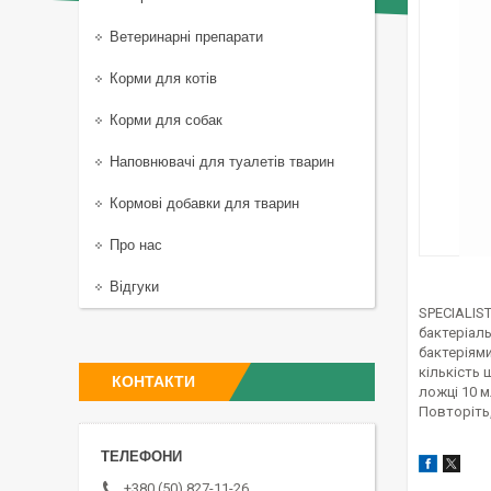
Ветеринарні препарати
Корми для котів
Корми для собак
Наповнювачі для туалетів тварин
Кормові добавки для тварин
Про нас
Відгуки
SPECIALIS
бактеріаль
бактеріями
кількість 
КОНТАКТИ
ложці 10 м
Повторіть,
+380 (50) 827-11-26