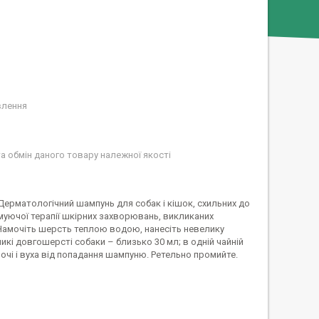
влення
а обмін даного товару належної якості
ерматологічний шампунь для собак і кішок, схильних до
муючої терапії шкірних захворювань, викликаних
 Намочіть шерсть теплою водою, нанесіть невелику
кі довгошерсті собаки – близько 30 мл; в одній чайній
 очі і вуха від попадання шампуню. Ретельно промийте.