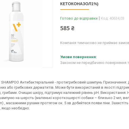
КЕТОКОНАЗОЛ1%)
Готово до відправки
Код:
40634,03
585 ₴
Компанія тимчасово не приймає замо
Законом не передбачено повернення т
T SHAMPOO Антибактеріальний - протигрибковий шампунь Призначення: Д
них або грибкових дерматитів. Може бути використаний в якості підтри
, грибами. Очищає шкіру, підтримує належний рівень рН. Використання:
шампуню на шерсть (маленькі короткошерсті собаки – близько 2 мл, вели
л) , масажними рухами протягом ок. 5 хв добийтеся появи піни. Захистіть
 якщо необхідно.