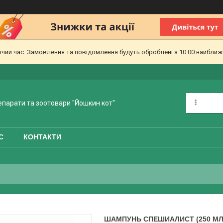
очий час. Замовлення та повідомлення будуть оброблені з 10:00 найближч
епарати та зоотовари "Йошкин кот"
С
КОНТАКТИ
ШАМПУНЬ СПЕШИАЛИСТ (250 МЛ)