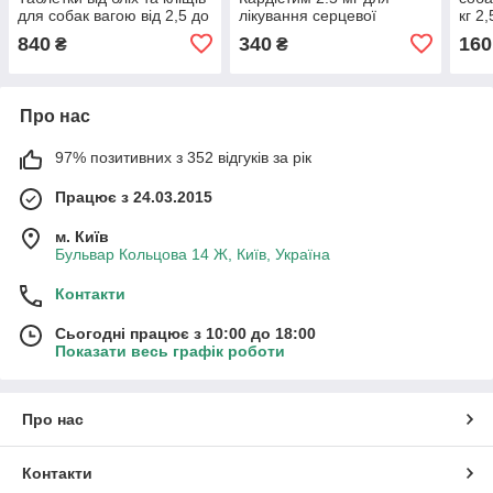
для собак вагою від 2,5 до
лікування серцевої
кг 2,
5 кг (1 упаковка)
недостатності у собак, 50
840
340
160
₴
₴
таб х 0.5 г
Про нас
97% позитивних з 352 відгуків за рік
Працює з 24.03.2015
м. Київ
Бульвар Кольцова 14 Ж, Київ, Україна
Контакти
Сьогодні працює з 10:00 до 18:00
Показати весь графік роботи
Про нас
Контакти