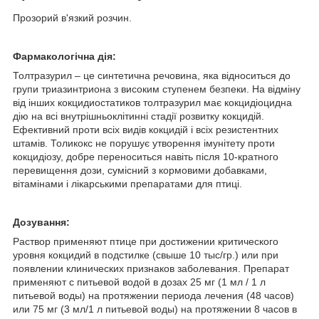
Прозорий в'язкий розчин.
Фармакологічна дія:
Толтразурил – це синтетична речовина, яка відноситься до
групи триазинтриона з високим ступенем безпеки. На відміну
від інших кокцидиостатиков толтразурил має кокцидіоцидна
дію на всі внутрішньоклітинні стадії розвитку кокцидій.
Ефективний проти всіх видів кокцидій і всіх резистентних
штамів. Толикокс не порушує утворення імунітету проти
кокцидіозу, добре переноситься навіть після 10-кратного
перевищення дози, сумісний з кормовими добавками,
вітамінами і лікарськими препаратами для птиці.
Дозування:
Раствор применяют птице при достижении критического
уровня кокцидий в подстилке (свыше 10 тыс/гр.) или при
появлении клинических признаков заболевания. Препарат
применяют с питьевой водой в дозах 25 мг (1 мл / 1 л
питьевой воды) на протяжении периода лечения (48 часов)
или 75 мг (3 мл/1 л питьевой воды) на протяжении 8 часов в